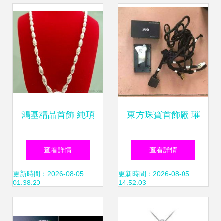
鴻基精品首飾 純項
東方珠寶首飾廠 璀
鏈鍍金時尚波浪項
璨工藝與品質生活
查看詳情
查看詳情
鏈CXL DJ 79價
的完美融合
更新時間：2026-08-05
更新時間：2026-08-05
01:38:20
14:52:03
格、廠家、圖片全